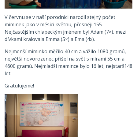
V červnu se v naší porodnici narodil stejný počet
miminek jako v měsíci květnu, přesněji 155.
Nejčastějším chlapeckým jménem byl Adam (7×), mezi
dívkami kralovala Emma (5×) a Ema (4x).
Nejmenší miminko měřilo 40 cm a vážilo 1080 gramů,
největší novorozenec přišel na svět s mírami 55 cm a
4600 gramů. Nejmladší mamince bylo 16 let, nejstarší 48
let.
Gratulujeme!