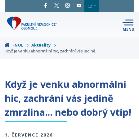
CZ
MENU
SNADNÉ
ČTENÍ
LÉKAŘI
A ODBORNÍCI
FNOL
Aktuality
Když je venku abnormální hic, zachrání vás jedině…
PACIENTI
A NÁVŠTĚVY
KLINIKY
A ODDĚLENÍ
O FAKULTNÍ
MAPA
AREÁLU
NEMOCNICI
Když je venku abnormální
KONTAKTNÍ
INFORMACE
hic, zachrání vás jedině
zmrzlina... nebo dobrý vtip!
1. ČERVENCE 2026