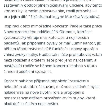
zastavení v období plném očekávání. Chceme, aby tento
koncert byl jemným pozastavením, chvílí pro sebe – i
pro jejich dítě,“ říká dramaturgyně Markéta Vejvodová.
Inspirací k této mimořádné koncertní řadě je také práce
Novorozeneckého oddělení FN Olomouc, které se
systematicky věnuje muzikoterapii u nejmenších
pacientů. Jak připomíná bývalý primář Lumír Kantor, již
během těhotenství má dítě funkční sluchový aparát a
vnímá zvuky matky. Hudba tak může prohlubovat vztah
mezi rodičem a dítětem ještě před jeho narozením, a
nastávající rodiče se během koncertu mohou s touto
činností oddělení seznámit.
Koncert nabídne příjemné odpolední zastavení v
hektickém období očekávání, možnost zklidnění mysli i
naladění se na nové životní role a propojení s
nenarozeným dítětem prostřednictvím hudby, která
hladí duši i uši těch nejmenších.