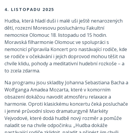
4. LISTOPADU 2025
Hudba, která hladí duši i malé uši ještě nenarozených
dětí, rozezní Moresovu posluchárnu Fakultní
nemocnice Olomouc 18. listopadu od 15 hodin.
Moravská filharmonie Olomouc ve spolupráci s
nemocnicí připravila Koncert pro nastávající rodiče, kde
se rodiče v očekávání i jejich doprovod mohou těšit na
chvíle klidu, pohody a meditativní hudební rozkoše – a
to zcela zdarma.
Na programu jsou skladby Johanna Sebastiana Bacha a
Wolfganga Amadea Mozarta, které v komorním
obsazení dokážou navodit atmosféru relaxace a
harmonie. Oproti klasickému koncertu čeká posluchače
i jemné průvodní slovo dramaturgyně Markéty
Vejvodové, které dodá hudbě nový rozměr a pomůže
naladit se na chvíle odpočinku. „Hudba dokáže
nastávající rodiče zklidnit, naladit a přinést jim chvíli