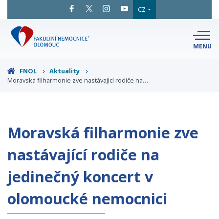
CZ
MENU
SNADNÉ
ČTENÍ
LÉKAŘI
A ODBORNÍCI
FNOL
Aktuality
Moravská filharmonie zve nastávající rodiče na…
PACIENTI
A NÁVŠTĚVY
KLINIKY
A ODDĚLENÍ
O FAKULTNÍ
MAPA
AREÁLU
NEMOCNICI
Moravská filharmonie zve
KONTAKTNÍ
INFORMACE
nastávající rodiče na
jedinečný koncert v
olomoucké nemocnici