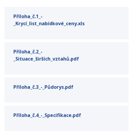
Příloha_č.1_-
_Krycí_list_nabídkové_ceny.xls
Příloha_č.2_-
_Situace_širších_vztahů.pdf
Příloha_č.3_-_Půdorys.pdf
Příloha_č.4_-_Specifikace.pdf