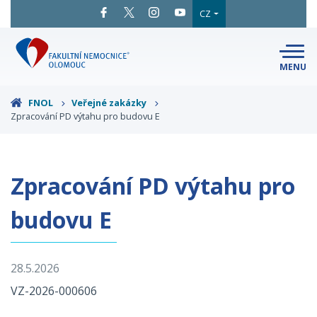
CZ
MENU
SNADNÉ
ČTENÍ
LÉKAŘI
A ODBORNÍCI
FNOL
Veřejné zakázky
Zpracování PD výtahu pro budovu E
PACIENTI
A NÁVŠTĚVY
KLINIKY
A ODDĚLENÍ
O FAKULTNÍ
MAPA
AREÁLU
NEMOCNICI
Zpracování PD výtahu pro
KONTAKTNÍ
INFORMACE
budovu E
28.5.2026
VZ-2026-000606