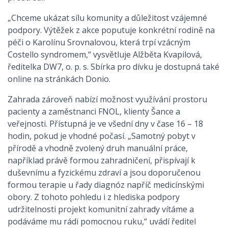
„Chceme ukázat sílu komunity a důležitost vzájemné
podpory. Výtěžek z akce poputuje konkrétní rodině na
péči o Karolínu Srovnalovou, která trpí vzácným
Costello syndromem,“ vysvětluje Alžběta Kvapilová,
ředitelka DW7, o. p. s. Sbírka pro dívku je dostupná také
online na stránkách Donio.
Zahrada zároveň nabízí možnost využívání prostoru
pacienty a zaměstnanci FNOL, klienty Šance a
veřejnosti. Přístupná je ve všední dny v čase 16 – 18
hodin, pokud je vhodné počasí. „Samotný pobyt v
přírodě a vhodně zvolený druh manuální práce,
například právě formou zahradničení, přispívají k
duševnímu a fyzickému zdraví a jsou doporučenou
formou terapie u řady diagnóz napříč medicínskými
obory. Z tohoto pohledu i z hlediska podpory
udržitelnosti projekt komunitní zahrady vítáme a
podáváme mu rádi pomocnou ruku,“ uvádí ředitel