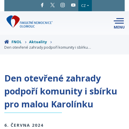
CZ
MENU
SNADNÉ
ČTENÍ
LÉKAŘI
A ODBORNÍCI
FNOL
Aktuality
Den otevřené zahrady podpoří komunity i sbírku…
PACIENTI
A NÁVŠTĚVY
KLINIKY
A ODDĚLENÍ
O FAKULTNÍ
MAPA
AREÁLU
NEMOCNICI
Den otevřené zahrady
KONTAKTNÍ
INFORMACE
podpoří komunity i sbírku
pro malou Karolínku
6. ČERVNA 2024