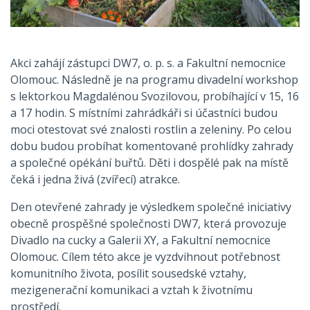
Akci zahájí zástupci DW7, o. p. s. a Fakultní nemocnice
Olomouc. Následně je na programu divadelní workshop
s lektorkou Magdalénou Svozilovou, probíhající v 15, 16
a 17 hodin. S místními zahrádkáři si účastníci budou
moci otestovat své znalosti rostlin a zeleniny. Po celou
dobu budou probíhat komentované prohlídky zahrady
a společné opékání buřtů. Děti i dospělé pak na místě
čeká i jedna živá (zvířecí) atrakce.
Den otevřené zahrady je výsledkem společné iniciativy
obecně prospěšné společnosti DW7, která provozuje
Divadlo na cucky a Galerii XY, a Fakultní nemocnice
Olomouc. Cílem této akce je vyzdvihnout potřebnost
komunitního života, posílit sousedské vztahy,
mezigenerační komunikaci a vztah k životnímu
prostředí.