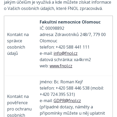
jakým účelům je využívá a kde můžete získat informace
o Vašich osobních údajích, které FNOL zpracovává.
Fakultní nemocnice Olomouc
IČ: 00098892
Kontakt na
adresa: Zdravotníků 248/7, 779 00
správce
Olomouc
osobních
telefon: +420 588 441 111
údajů
e-mail:
info@fnol.cz
datová schránka: xa4krm2
web:
www.fnol.cz
jméno: Bc. Roman Kejř
telefon: +420 588 446 538 (mobil:
+420 724 395 531)
Kontakt na
e-mail:
GDPR@fnol.cz
pověřence
(případné dotazy, náměty a
pro ochranu
připomínky můžete u něj uplatnit
osobních