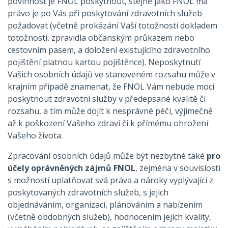
povinnost je FNOL poskytnout, stejně jako FNOL má
právo je po Vás při poskytování zdravotních služeb
požadovat (včetně prokázání Vaší totožnosti dokladem
totožnosti, zpravidla občanským průkazem nebo
cestovním pasem, a doložení existujícího zdravotního
pojištění platnou kartou pojištěnce). Neposkytnutí
Vašich osobních údajů ve stanoveném rozsahu může v
krajním případě znamenat, že FNOL Vám nebude moci
poskytnout zdravotní služby v předepsané kvalitě či
rozsahu, a tím může dojít k nesprávné péči, výjimečně
až k poškození Vašeho zdraví či k přímému ohrožení
Vašeho života.
Zpracování osobních údajů může být nezbytné také
pro
účely oprávněných zájmů FNOL
, zejména v souvislosti
s možností uplatňovat svá práva a nároky vyplývající z
poskytovaných zdravotních služeb, s jejich
objednáváním, organizací, plánováním a nabízením
(včetně obdobných služeb), hodnocením jejich kvality,