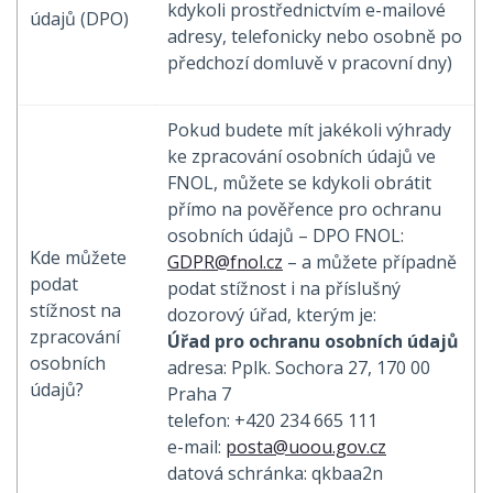
kdykoli prostřednictvím e-mailové
údajů (DPO)
adresy, telefonicky nebo osobně po
předchozí domluvě v pracovní dny)
Pokud budete mít jakékoli výhrady
ke zpracování osobních údajů ve
FNOL, můžete se kdykoli obrátit
přímo na pověřence pro ochranu
osobních údajů – DPO FNOL:
Kde můžete
GDPR@fnol.cz
– a můžete případně
podat
podat stížnost i na příslušný
stížnost na
dozorový úřad, kterým je:
zpracování
Úřad pro ochranu osobních údajů
osobních
adresa: Pplk. Sochora 27, 170 00
údajů?
Praha 7
telefon: +420 234 665 111
e-mail:
posta@uoou.gov.cz
datová schránka: qkbaa2n