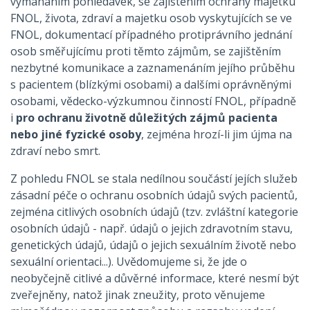
vymáháním pohledávek, se zajištěním ochrany majetku
FNOL, života, zdraví a majetku osob vyskytujících se ve
FNOL, dokumentací případného protiprávního jednání
osob směřujícímu proti těmto zájmům, se zajištěním
nezbytné komunikace a zaznamenáním jejího průběhu
s pacientem (blízkými osobami) a dalšími oprávněnými
osobami, vědecko-výzkumnou činností FNOL, případně
i
pro ochranu životně důležitých zájmů pacienta
nebo jiné fyzické osoby
, zejména hrozí-li jim újma na
zdraví nebo smrt.
Z pohledu FNOL se stala nedílnou součástí jejích služeb
zásadní péče o ochranu osobních údajů svých pacientů,
zejména citlivých osobních údajů (tzv. zvláštní kategorie
osobních údajů - např. údajů o jejich zdravotním stavu,
genetických údajů, údajů o jejich sexuálním životě nebo
sexuální orientaci...). Uvědomujeme si, že jde o
neobyčejně citlivé a důvěrné informace, které nesmí být
zveřejněny, natož jinak zneužity, proto věnujeme