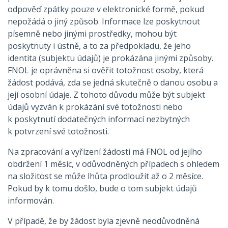
odpověď zpátky pouze v elektronické formě, pokud
nepožádá o jiný způsob. Informace lze poskytnout
písemně nebo jinými prostředky, mohou být
poskytnuty i ústně, a to za předpokladu, že jeho
identita (subjektu údajů) je prokázána jinými způsoby.
FNOL je oprávněna si ověřit totožnost osoby, která
žádost podává, zda se jedná skutečně o danou osobu a
její osobní údaje. Z tohoto důvodu může být subjekt
údajů vyzván k prokázání své totožnosti nebo
k poskytnutí dodatečných informací nezbytných
k potvrzení své totožnosti.
Na zpracování a vyřízení žádosti má FNOL od jejího
obdržení 1 měsíc, v odůvodněných případech s ohledem
na složitost se může lhůta prodloužit až o 2 měsíce.
Pokud by k tomu došlo, bude o tom subjekt údajů
informován.
V případě, že by žádost byla zjevně neodůvodněná