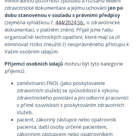
mimořádnou pozornost způsobu a rozsahu vedení
zdravotnické dokumentace a jejímu uchování
jen po
dobu stanovenou v souladu s právními předpisy
(zejména vyhláškou č.
444/2024 Sb.
, o zdravotnické
dokumentaci, v platném znění). Přijali jsme řadu
organizačně-technických opatření, které mají za cíl
eliminovat riziko zneužití či neoprávněného přístupu k
Vašim osobním údajům.
Příjemci osobních údajů
mohou být tyto kategorie
příjemců:
zaměstnanci FNOL (jako poskytovatele
zdravotních služeb) se způsobilostí k výkonu
zdravotnického povolání a jiní odborní pracovníci
v přímé souvislosti s poskytováním zdravotních
služeb,
pacient, zákonný zástupce nebo opatrovník
pacienta, další osoby určené pacientem,
zákonným zástupcem nebo opatrovníkem