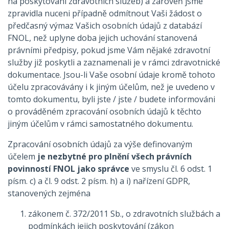
na poskytování zdravotních služeb) a zároveň jsme
zpravidla nuceni případně odmítnout Vaši žádost o
předčasný výmaz Vašich osobních údajů z databází
FNOL, než uplyne doba jejich uchování stanovená
právními předpisy, pokud jsme Vám nějaké zdravotní
služby již poskytli a zaznamenali je v rámci zdravotnické
dokumentace. Jsou-li Vaše osobní údaje kromě tohoto
účelu zpracovávány i k jiným účelům, než je uvedeno v
tomto dokumentu, byli jste / jste / budete informováni
o prováděném zpracování osobních údajů k těchto
jiným účelům v rámci samostatného dokumentu.
Zpracování osobních údajů za výše definovaným
účelem
je nezbytné pro plnění všech právních
povinností FNOL jako správce
ve smyslu čl. 6 odst. 1
písm. c) a čl. 9 odst. 2 písm. h) a i) nařízení GDPR,
stanovených zejména
zákonem č. 372/2011 Sb., o zdravotních službách a
podmínkách jejich poskytování (zákon