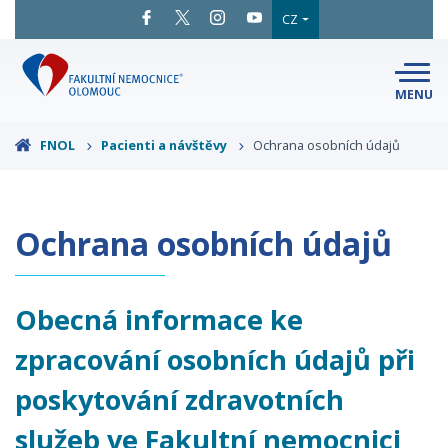
CZ
MENU
SNADNÉ
ČTENÍ
LÉKAŘI
A ODBORNÍCI
FNOL
Pacienti a návštěvy
Ochrana osobních údajů
PACIENTI
A NÁVŠTĚVY
KLINIKY
A ODDĚLENÍ
O FAKULTNÍ
Ochrana osobních údajů
MAPA
AREÁLU
NEMOCNICI
KONTAKTNÍ
INFORMACE
Obecná informace ke
zpracování osobních údajů při
poskytování zdravotních
služeb ve Fakultní nemocnici