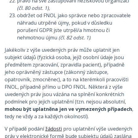
právo na své zastupování neziskovou organizací
(čl. 80 odst. 1)
,
obdržet od FNOL jako správce nebo zpracovatele
náhradu utrpěné újmy, pokud v důsledku
porušení GDPR jste utrpěl/a hmotnou či
nehmotnou újmu
(čl. 82 odst. 1)
.
Jakékoliv z výše uvedených práv může uplatnit jen
subjekt údajů (fyzická osoba, jejíž osobní údaje jsou
předmětem zpracování, zpravidla pacient), případně
jeho oprávněný zástupce (zákonný zástupce,
opatrovník, zmocněnec), a to na kterémkoli pracovišti
FNOL, případně přímo u DPO FNOL. Některá z výše
uvedených práv jsou vázána na splnění konkrétních
podmínek pro jejich uplatnění (tzn. nejsou absolutní,
mohou být uplatněna jen ve vymezených případech
,
tedy ne vždy a za každých okolností).
V případě podání
žádosti
pro uplatnění výše uvedených
práv v elektronické formě bude subjektu údajů zaslána