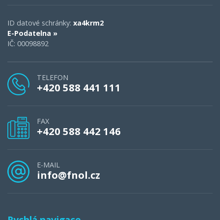
ID datové schránky:
xa4krm2
E-Podatelna »
IČ: 00098892
TELEFON
+420 588 441 111
FAX
+420 588 442 146
E-MAIL
info@fnol.cz
Rychlá navigace