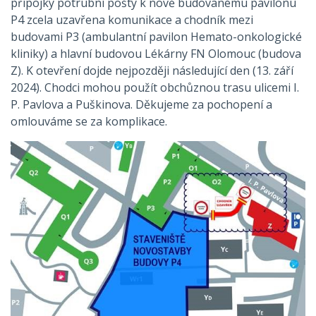
přípojky potrubní pošty k nově budovanému pavilonu
P4 zcela uzavřena komunikace a chodník mezi
budovami P3 (ambulantní pavilon Hemato-onkologické
kliniky) a hlavní budovou Lékárny FN Olomouc (budova
Z). K otevření dojde nejpozději následující den (13. září
2024). Chodci mohou použít obchůznou trasu ulicemi I.
P. Pavlova a Puškinova. Děkujeme za pochopení a
omlouváme se za komplikace.