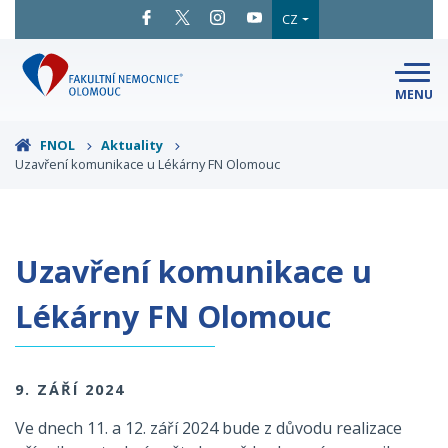
CZ
MENU
SNADNÉ
ČTENÍ
LÉKAŘI
A ODBORNÍCI
FNOL
Aktuality
Uzavření komunikace u Lékárny FN Olomouc
PACIENTI
A NÁVŠTĚVY
KLINIKY
A ODDĚLENÍ
O FAKULTNÍ
MAPA
AREÁLU
NEMOCNICI
Uzavření komunikace u
KONTAKTNÍ
INFORMACE
Lékárny FN Olomouc
9. ZÁŘÍ 2024
Ve dnech 11. a 12. září 2024 bude z důvodu realizace