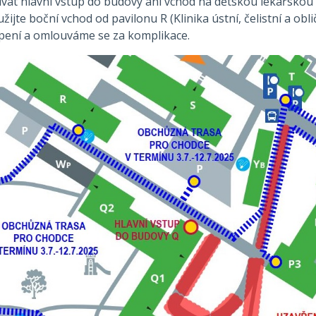
vat hlavní vstup do budovy ani vchod na dětskou lékařskou
ijte boční vchod od pavilonu R (Klinika ústní, čelistní a obli
ení a omlouváme se za komplikace.