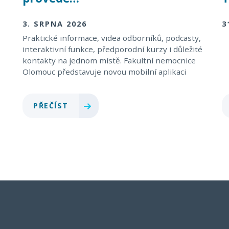
3. SRPNA 2026
3
Praktické informace, videa odborníků, podcasty,
interaktivní funkce, předporodní kurzy i důležité
kontakty na jednom místě. Fakultní nemocnice
Olomouc představuje novou mobilní aplikaci
BabyAppka, která má budoucím rodičům
usnadnit orientaci v období…
PŘEČÍST