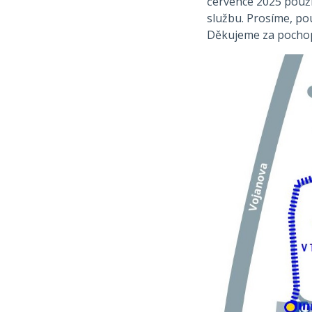
července 2025 použí
službu. Prosíme, použ
Děkujeme za pochop