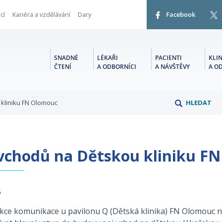
cí
Kariéra a vzdělávání
Dary
Facebook
SNADNÉ
LÉKAŘI
PACIENTI
KLIN
ČTENÍ
A ODBORNÍCI
A NÁVŠTĚVY
A O
 kliniku FN Olomouc
HLEDAT
vchodů na Dětskou kliniku F
5
ce komunikace u pavilonu Q (Dětská klinika) FN Olomouc ne