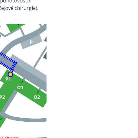
 pohotovostní
čejové chirurgie).