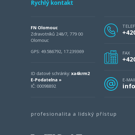
Rychlý kontakt
TELE
FN Olomouc
+42
Zdravotníků 248/7, 779 00
Olomouc
GPS: 49.586792, 17.239369
FAX
+42
ID datové schránky:
xa4krm2
E-Podatelna »
E-MAI
inf
IČ: 00098892
profesionalita a lidský přístup