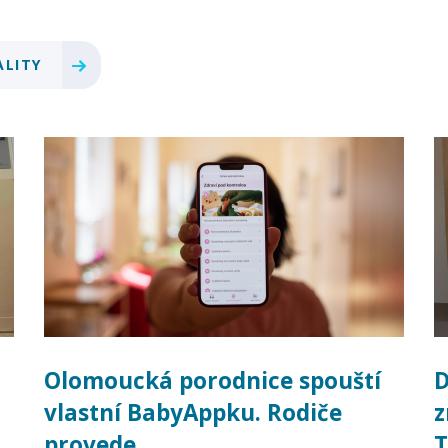
ALITY
Olomoucká porodnice spouští
D
vlastní BabyAppku. Rodiče
z
provede…
T