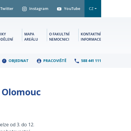
Twitter
Instagram
YouTube
CZ
IKY
MAPA
O FAKULTNÍ
KONTAKTNÍ
DDĚLENÍ
AREÁLU
NEMOCNICI
INFORMACE
OBJEDNAT
PRACOVIŠTĚ
588 441 111
N Olomouc
lze od 3. do 12.