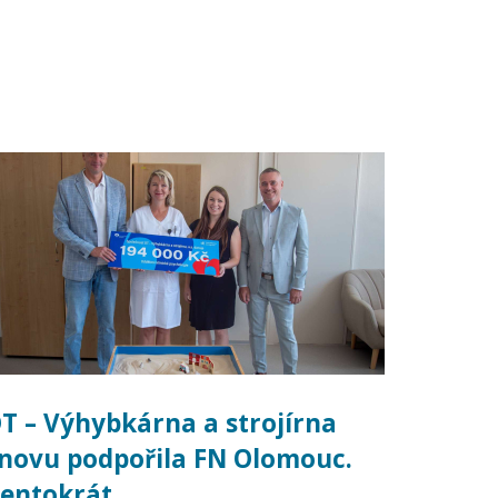
T – Výhybkárna a strojírna
novu podpořila FN Olomouc.
entokrát…