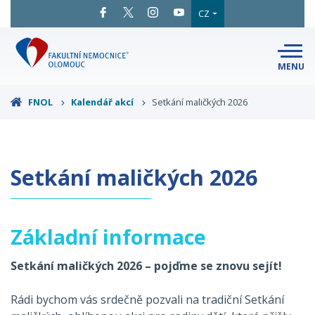
CZ
MENU
SNADNÉ
ČTENÍ
LÉKAŘI
A ODBORNÍCI
FNOL
Kalendář akcí
Setkání maličkých 2026
PACIENTI
A NÁVŠTĚVY
KLINIKY
A ODDĚLENÍ
O FAKULTNÍ
MAPA
AREÁLU
NEMOCNICI
Setkání maličkých 2026
KONTAKTNÍ
INFORMACE
Základní informace
Setkání maličkých 2026 – pojďme se znovu sejít!
Rádi bychom vás srdečně pozvali na tradiční Setkání