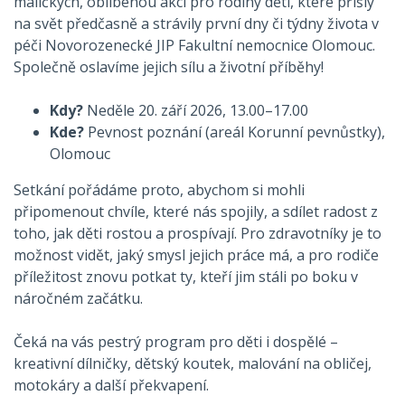
maličkých, oblíbenou akci pro rodiny dětí, které přišly
na svět předčasně a strávily první dny či týdny života v
péči Novorozenecké JIP Fakultní nemocnice Olomouc.
Společně oslavíme jejich sílu a životní příběhy!
Kdy?
Neděle 20. září 2026, 13.00–17.00
Kde?
Pevnost poznání (areál Korunní pevnůstky),
Olomouc
Setkání pořádáme proto, abychom si mohli
připomenout chvíle, které nás spojily, a sdílet radost z
toho, jak děti rostou a prospívají. Pro zdravotníky je to
možnost vidět, jaký smysl jejich práce má, a pro rodiče
příležitost znovu potkat ty, kteří jim stáli po boku v
náročném začátku.
Čeká na vás pestrý program pro děti i dospělé –
kreativní dílničky, dětský koutek, malování na obličej,
motokáry a další překvapení.