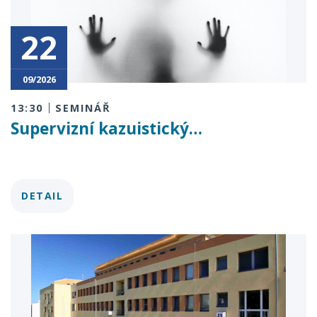
22
09/2026
13:30
SEMINÁŘ
Supervizní kazuistický…
DETAIL