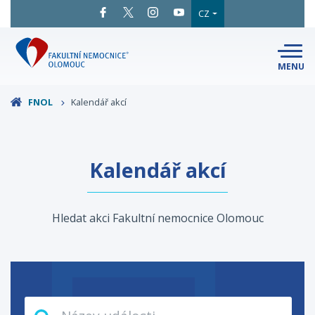
CZ
MENU
SNADNÉ
ČTENÍ
LÉKAŘI
A ODBORNÍCI
FNOL
Kalendář akcí
PACIENTI
A NÁVŠTĚVY
KLINIKY
A ODDĚLENÍ
O FAKULTNÍ
Kalendář akcí
MAPA
AREÁLU
NEMOCNICI
KONTAKTNÍ
INFORMACE
Hledat akci Fakultní nemocnice Olomouc