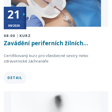
21
25
09/2026
09/2026
08:00
KURZ
Zavádění periferních žilních…
Certifikovaný kurz pro všeobecné sestry nebo
zdravotnické záchranáře
DETAIL