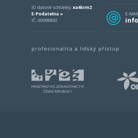
ID datové schránky:
xa4krm2
E-Podatelna »
E-MAI
inf
IČ: 00098892
profesionalita a lidský přístup