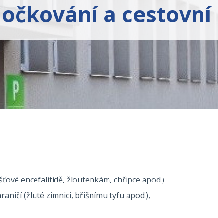
očkování a cestovní
ťové encefalitidě, žloutenkám, chřipce apod.)
ičí (žluté zimnici, břišnímu tyfu apod.),