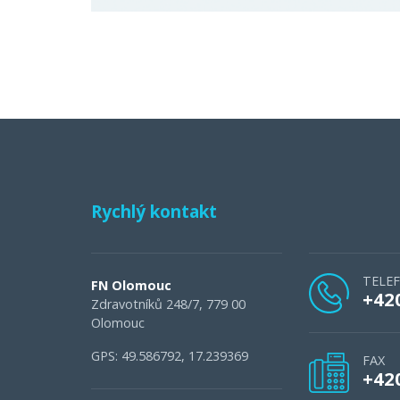
Rychlý kontakt
TELE
FN Olomouc
+42
Zdravotníků 248/7, 779 00
Olomouc
GPS: 49.586792, 17.239369
FAX
+42