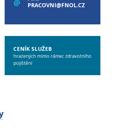
PRACOVNI@FNOL.CZ
CENÍK SLUŽEB
hrazených mimo rámec zdravotního
pojištění
y