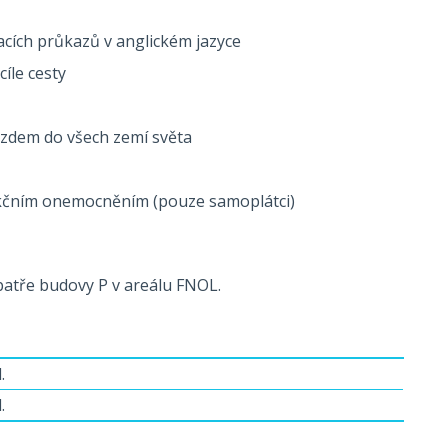
cích průkazů v anglickém jazyce
íle cesty
zdem do všech zemí světa
fekčním onemocněním (pouze samoplátci)
 patře budovy P v areálu FNOL.
.
.