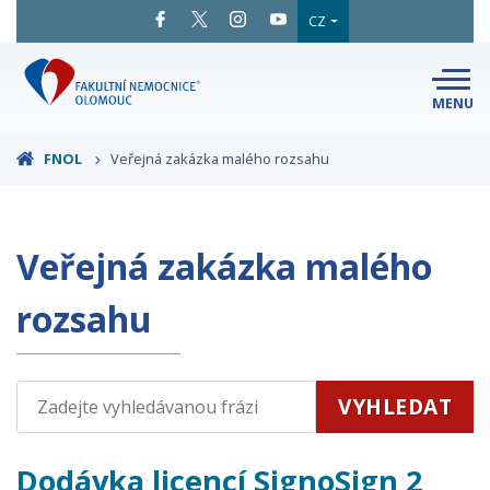
CZ
MENU
SNADNÉ
ČTENÍ
LÉKAŘI
A ODBORNÍCI
FNOL
Veřejná zakázka malého rozsahu
PACIENTI
A NÁVŠTĚVY
KLINIKY
A ODDĚLENÍ
O FAKULTNÍ
Veřejná zakázka malého
MAPA
AREÁLU
NEMOCNICI
KONTAKTNÍ
INFORMACE
rozsahu
VYHLEDAT
Dodávka licencí SignoSign 2