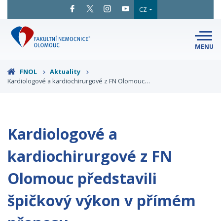
CZ
MENU
SNADNÉ
ČTENÍ
LÉKAŘI
A ODBORNÍCI
FNOL
Aktuality
Kardiologové a kardiochirurgové z FN Olomouc…
PACIENTI
A NÁVŠTĚVY
KLINIKY
A ODDĚLENÍ
O FAKULTNÍ
MAPA
AREÁLU
NEMOCNICI
Kardiologové a
KONTAKTNÍ
INFORMACE
kardiochirurgové z FN
Olomouc představili
špičkový výkon v přímém