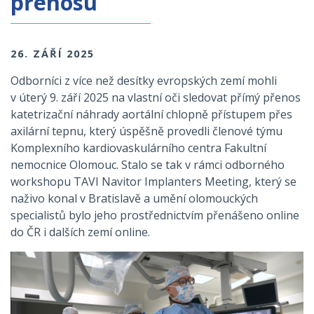
přenosu
26. ZÁŘÍ 2025
Odborníci z více než desítky evropských zemí mohli
v úterý 9. září 2025 na vlastní oči sledovat přímý přenos
katetrizační náhrady aortální chlopně přístupem přes
axilární tepnu, který úspěšně provedli členové týmu
Komplexního kardiovaskulárního centra Fakultní
nemocnice Olomouc. Stalo se tak v rámci odborného
workshopu TAVI Navitor Implanters Meeting, který se
naživo konal v Bratislavě a umění olomouckých
specialistů bylo jeho prostřednictvím přenášeno online
do ČR i dalších zemí online.