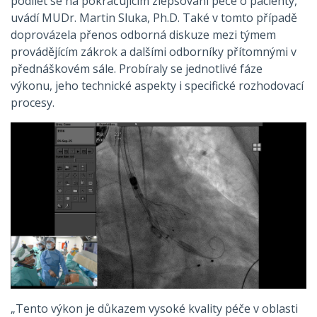
podílet se na pokračujícím zlepšování péče o pacienty,“
uvádí MUDr. Martin Sluka, Ph.D. Také v tomto případě
doprovázela přenos odborná diskuze mezi týmem
provádějícím zákrok a dalšími odborníky přítomnými v
přednáškovém sále. Probíraly se jednotlivé fáze
výkonu, jeho technické aspekty i specifické rozhodovací
procesy.
„Tento výkon je důkazem vysoké kvality péče v oblasti