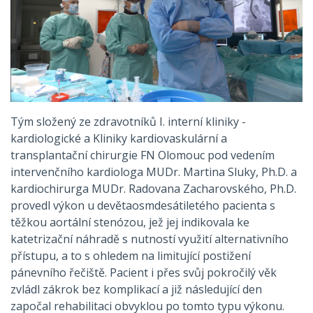
Tým složený ze zdravotníků I. interní kliniky -
kardiologické a Kliniky kardiovaskulární a
transplantační chirurgie FN Olomouc pod vedením
intervenčního kardiologa MUDr. Martina Sluky, Ph.D. a
kardiochirurga MUDr. Radovana Zacharovského, Ph.D.
provedl výkon u devětaosmdesátiletého pacienta s
těžkou aortální stenózou, jež jej indikovala ke
katetrizační náhradě s nutností využití alternativního
přístupu, a to s ohledem na limitující postižení
pánevního řečiště. Pacient i přes svůj pokročilý věk
zvládl zákrok bez komplikací a již následující den
započal rehabilitaci obvyklou po tomto typu výkonu.