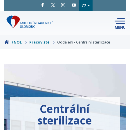
CZ
MENU
SNADNÉ
ČTENÍ
LÉKAŘI
A ODBORNÍCI
FNOL
Pracoviště
Oddělení - Centrální sterilizace
PACIENTI
A NÁVŠTĚVY
KLINIKY
A ODDĚLENÍ
O FAKULTNÍ
MAPA
AREÁLU
NEMOCNICI
KONTAKTNÍ
INFORMACE
Centrální
sterilizace