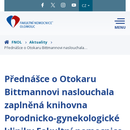
CZ
MENU
SNADNÉ
ČTENÍ
LÉKAŘI
A ODBORNÍCI
FNOL
Aktuality
Přednášce o Otokaru Bittmannovi naslouchala…
PACIENTI
A NÁVŠTĚVY
KLINIKY
A ODDĚLENÍ
O FAKULTNÍ
MAPA
AREÁLU
NEMOCNICI
Přednášce o Otokaru
KONTAKTNÍ
INFORMACE
Bittmannovi naslouchala
zaplněná knihovna
Porodnicko-gynekologické