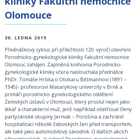
kliniky Fakultní nemocnice
Olomouce
30. LEDNA 2019
Přednáškový cyklus při příležitosti 120. výročí otevření
Porodnicko-gynekologické kliniky Fakultní nemocnice
Olomouc zahájen. Zaplněná knihovna Porodnicko-
gynekologické kliniky včera naslouchala přednášce
PhDr. Tomáše Hrbka o Otokaru Bittmannovi (1891 –
1945)- profesorovi Masarykovy univerzity v Brně a
primáři porodnicko-gynekologického oddělení
Zemských ústavů v Olomouci, který proslul nejen jako
lékař a charakterní muž, jenž například ošetřoval členy
partyzánské skupiny Jermak – Porošina a zachránil
hospitalizací několik židovských žen před transportem,
ale také jako automobilový závodník. O dalších akcích