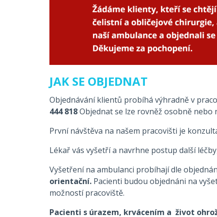
JAK SE OBJEDNAT
Objednávání klientů probíhá výhradně v pracovn
444 818
Objednat se lze rovněž osobně nebo 
První návštěva na našem pracovišti je konzulta
Lékař vás vyšetří a navrhne postup další léčby,
Vyšetření na ambulanci probíhají dle objedná
orientační.
Pacienti budou objednáni na vyše
možností pracoviště.
Pacienti s úrazem, krvácením a život ohro