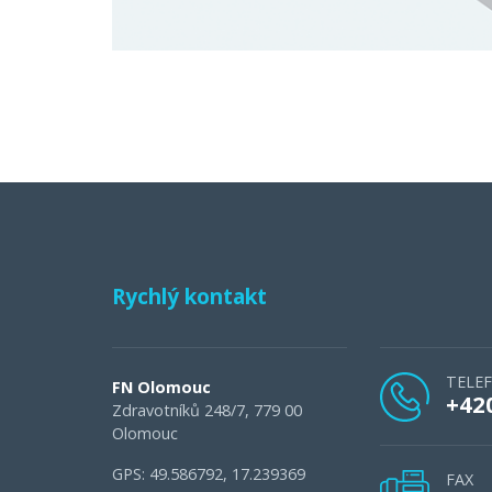
Rychlý kontakt
TELE
FN Olomouc
+42
Zdravotníků 248/7, 779 00
Olomouc
GPS: 49.586792, 17.239369
FAX