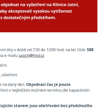
í dny v době od 7:30 do 13:00 hod. na tel. čísle:
588
na e-mailu
ucoch@fnol.cz
ční.
 ošetření.
ní na daný den.
Objednací čas je pouze
tření v nejbližším možném termínu dle kapacitních
žujícím stavem jsou ošetřováni bez předchozího