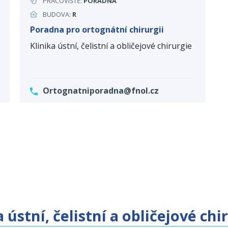
PRACOVIŠTĚ:
PORADNA
BUDOVA:
R
Poradna pro ortognátní chirurgii
Klinika ústní, čelistní a obličejové chirurgie
Ortognatniporadna@fnol.cz
 ústní, čelistní a obličejové chi