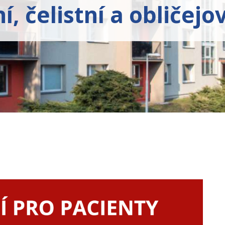
í, čelistní a obličejo