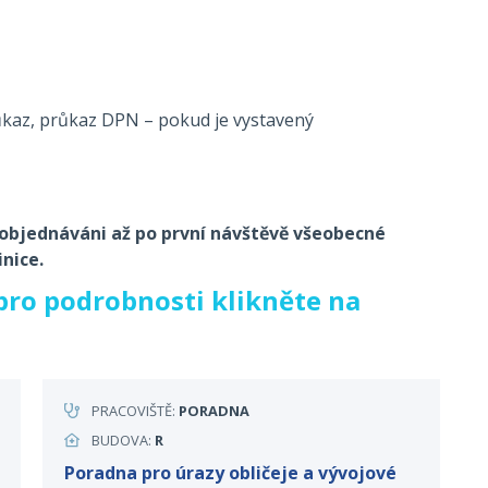
ůkaz, průkaz DPN – pokud je vystavený
 objednáváni až po první návštěvě všeobecné
nice.
ro podrobnosti klikněte na
PRACOVIŠTĚ:
PORADNA
BUDOVA:
R
Poradna pro úrazy obličeje a vývojové