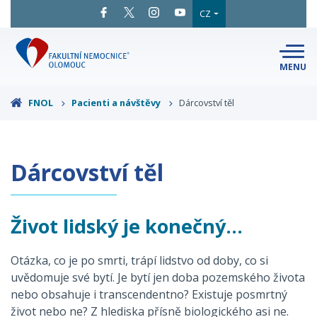
CZ
MENU
SNADNÉ
ČTENÍ
LÉKAŘI
A ODBORNÍCI
FNOL
Pacienti a návštěvy
Dárcovství těl
PACIENTI
A NÁVŠTĚVY
KLINIKY
A ODDĚLENÍ
O FAKULTNÍ
Dárcovství těl
MAPA
AREÁLU
NEMOCNICI
KONTAKTNÍ
INFORMACE
Život lidský je konečný...
Otázka, co je po smrti, trápí lidstvo od doby, co si
uvědomuje své bytí. Je bytí jen doba pozemského života
nebo obsahuje i transcendentno? Existuje posmrtný
život nebo ne? Z hlediska přísně biologického asi ne.