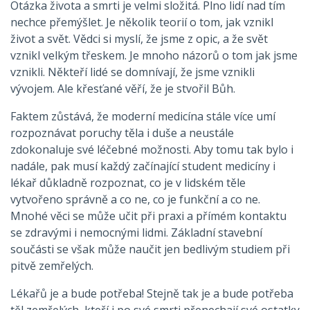
Otázka života a smrti je velmi složitá. Plno lidí nad tím
nechce přemýšlet. Je několik teorií o tom, jak vznikl
život a svět. Vědci si myslí, že jsme z opic, a že svět
vznikl velkým třeskem. Je mnoho názorů o tom jak jsme
vznikli. Někteří lidé se domnívají, že jsme vznikli
vývojem. Ale křesťané věří, že je stvořil Bůh.
Faktem zůstává, že moderní medicína stále více umí
rozpoznávat poruchy těla i duše a neustále
zdokonaluje své léčebné možnosti. Aby tomu tak bylo i
nadále, pak musí každý začínající student medicíny i
lékař důkladně rozpoznat, co je v lidském těle
vytvořeno správně a co ne, co je funkční a co ne.
Mnohé věci se může učit při praxi a přímém kontaktu
se zdravými i nemocnými lidmi. Základní stavební
součásti se však může naučit jen bedlivým studiem při
pitvě zemřelých.
Lékařů je a bude potřeba! Stejně tak je a bude potřeba
těl zemřelých, kteří i po své smrti přenechají své ostatky