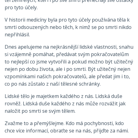
pro tyto účely.
V historii medicíny byla pro tyto účely používána těla k
smrti odsouzených nebo těch, k nimž se po smrti nikdo
nepřihlásil.
Dnes apelujeme na nejkrásnější lidské vlastnosti, snahu
si vzájemně pomáhat, předávat svým pokračovatelům
to nejlepší co jsme vytvořili a pokud možno být užitečný
nejen po dobu života, ale i po smrti. Být užitečný nejen
vzpomínkami našich pokračovatelů, ale předat jim i to,
co po nás zůstalo z naší tělesné schránky.
Lidské tělo je majetkem každého z nás. Lidská duše
rovněž. Lidská duše každého z nás může rozvážit jak
naložit po smrti se svým tělem.
Zvažme to a přemýšlejme. Kdo má pochybnosti, kdo
chce více informací, obraťte se na nás, přijďte za námi.