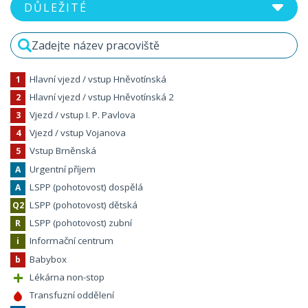
Hlavní vjezd / vstup Hněvotínská
1
Hlavní vjezd / vstup Hněvotínská 2
2
Vjezd / vstup I. P. Pavlova
3
Vjezd / vstup Vojanova
4
Vstup Brněnská
5
Urgentní příjem
A
LSPP (pohotovost) dospělá
A
LSPP (pohotovost) dětská
Q2
LSPP (pohotovost) zubní
R
Informační centrum
i
Babybox
b
+
Lékárna non-stop
Transfuzní oddělení